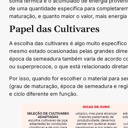
soma térmica é o acumulado de energia provenien
de uma quantidade específica para completarem 
maturação, e quanto maior o valor, mais energia 
Papel das Cultivares
A escolha das cultivares é algo muito específico
mesmo estado ocasionadas pelas grandes dimens
época da semeadura também varia de acordo com o
ou superprecoce, o que está relacionado direta
Por isso, quando for escolher o material para se
(grau de maturação, época de semeadura e reg
e ciclo diferente em função.