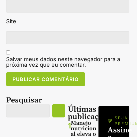
Site
Salvar meus dados neste navegador para a
próxima vez que eu comentar.
Pesquisar
Últimas
publicações
SEJA
Manejo
1
PREMIU
nutricion
Assine
al eleva o