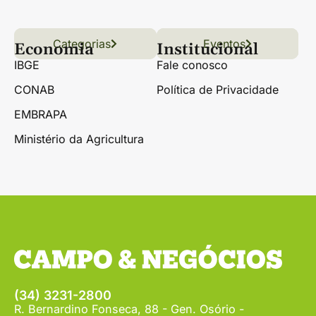
Categorias
Conteúdo
Florestas
Hortifrúti
Eventos
Grãos
Links úteis
Economia
Institucional
IBGE
Fale conosco
CONAB
Política de Privacidade
EMBRAPA
Ministério da Agricultura
(34) 3231-2800
R. Bernardino Fonseca, 88 - Gen. Osório -