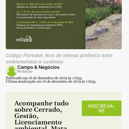
Código Florestal: Alvo de intensa polêmica entre
ambientalistas e ruralistas
Campo & Negócios
Redação
Publicado em 16 de dezembro de 2019 às 11h34
Última atualização em 16 de dezembro de 2019 às 11h34
Acompanhe tudo
INSCREVA-
sobre
Cerrado
,
SE
Gestão
,
Licenciamento
ambiental
,
Mata