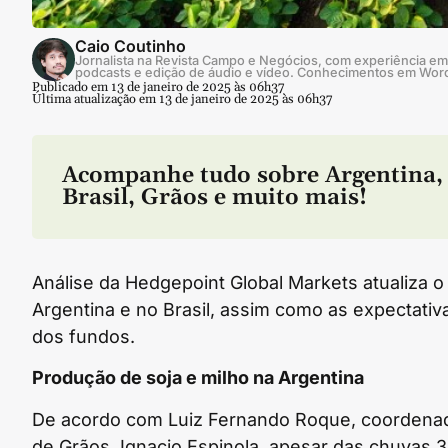
Caio Coutinho
Jornalista na Revista Campo e Negócios, com experiência em 
podcasts e edição de áudio e vídeo. Conhecimentos em Wor
Publicado em 13 de janeiro de 2025 às 06h37
Última atualização em 13 de janeiro de 2025 às 06h37
Acompanhe tudo sobre
Argentina
,
Brasil
,
Grãos
e muito mais!
Análise da Hedgepoint Global Markets atualiza 
Argentina e no Brasil, assim como as expectativ
dos fundos.
Produção de soja e milho na Argentina
De acordo com Luiz Fernando Roque, coordenador
de Grãos, Ignacio Espinola, apesar das chuvas