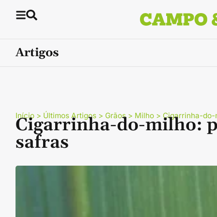
Artigos
Início
>
Últimos Artigos
>
Grãos
>
Milho
>
Cigarrinha-do-
Cigarrinha-do-milho: p
safras