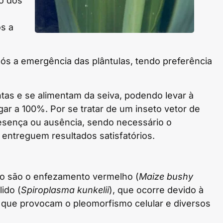
ão dos
s a
pós a emergência das plântulas, tendo preferência
tas e se alimentam da seiva, podendo levar à
r a 100%. Por se tratar de um inseto vetor de
presença ou ausência, sendo necessário o
entreguem resultados satisfatórios.
ho são o enfezamento vermelho (
Maize bushy
ido (
Spiroplasma kunkelii
), que ocorre devido à
 que provocam o pleomorfismo celular e diversos