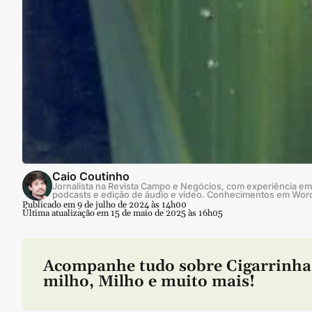
Caio Coutinho
Jornalista na Revista Campo e Negócios, com experiência em 
podcasts e edição de áudio e vídeo. Conhecimentos em Wor
Publicado em 9 de julho de 2024 às 14h00
Última atualização em 15 de maio de 2025 às 16h05
Acompanhe tudo sobre
Cigarrinha
milho
,
Milho
e muito mais!