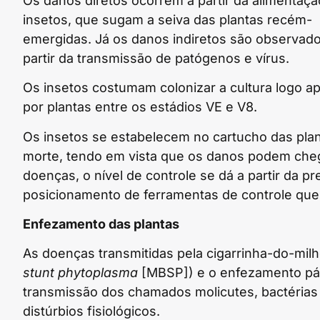
Os danos diretos ocorrem a partir da alimentaç
insetos, que sugam a seiva das plantas recém-
emergidas. Já os danos indiretos são observado
partir da transmissão de patógenos e vírus.
Os insetos costumam colonizar a cultura logo a
por plantas entre os estádios VE e V8.
Os insetos se estabelecem no cartucho das plan
morte, tendo em vista que os danos podem chega
doenças, o nível de controle se dá a partir da 
posicionamento de ferramentas de controle que 
Enfezamento das plantas
As doenças transmitidas pela cigarrinha-do-mil
stunt phytoplasma
[MBSP]) e o enfezamento pál
transmissão dos chamados molicutes, bactérias
distúrbios fisiológicos.