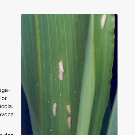
aga-
ior
ícola.
rovoca