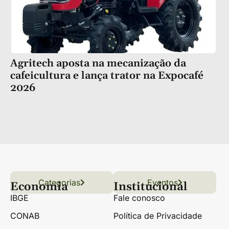
Agritech aposta na mecanização da
cafeicultura e lança trator na Expocafé
2026
Categorias
Conteúdo
Florestas
Hortifrúti
Eventos
Grãos
Links úteis
Economia
Institucional
IBGE
Fale conosco
CONAB
Política de Privacidade