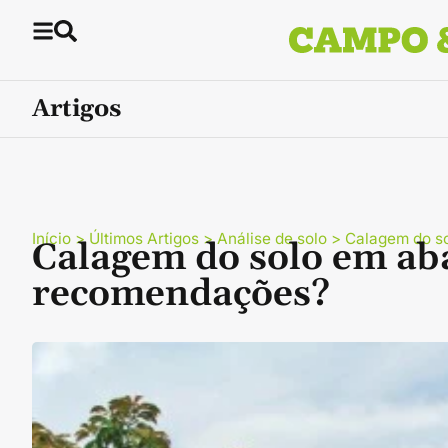
Artigos
Início
>
Últimos Artigos
>
Análise de solo
>
Calagem do s
Calagem do solo em aba
recomendações?