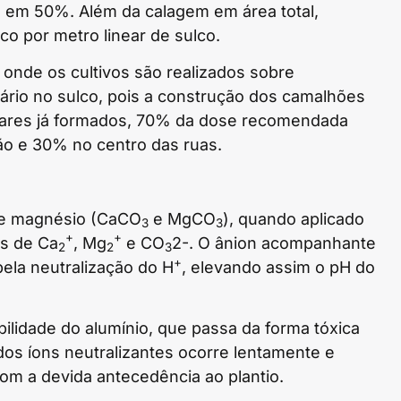
l em 50%. Além da calagem em área total,
co por metro linear de sulco.
 onde os cultivos são realizados sobre
cário no sulco, pois a construção dos camalhões
pomares já formados, 70% da dose recomendada
ão e 30% no centro das ruas.
o e magnésio (CaCO
e MgCO
), quando aplicado
3
3
+
+
ns de Ca
, Mg
e CO
2-. O ânion acompanhante
2
2
3
+
pela neutralização do H
, elevando assim o pH do
ilidade do alumínio, que passa da forma tóxica
dos íons neutralizantes ocorre lentamente e
com a devida antecedência ao plantio.