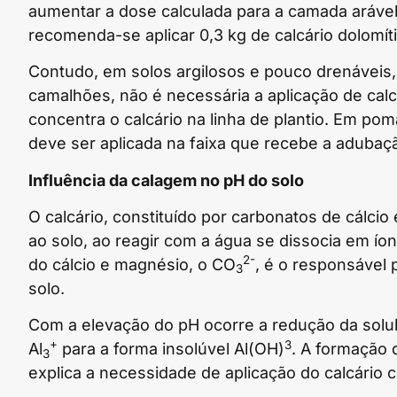
aumentar a dose calculada para a camada aráve
recomenda-se aplicar 0,3 kg de calcário dolomíti
Contudo, em solos argilosos e pouco drenáveis,
camalhões, não é necessária a aplicação de cal
concentra o calcário na linha de plantio. Em 
deve ser aplicada na faixa que recebe a adubaç
Influência da calagem no pH do solo
O calcário, constituído por carbonatos de cálci
ao solo, ao reagir com a água se dissocia em ío
2-
do cálcio e magnésio, o CO
, é o responsável 
3
solo.
Com a elevação do pH ocorre a redução da solub
+
3
Al
para a forma insolúvel Al(OH)
. A formação 
3
explica a necessidade de aplicação do calcário 