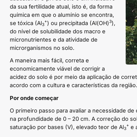
da sua fertilidade atual, isto é, da forma
química em que o alumínio se encontra,
+
3
se tóxica (Al
) ou precipitada (Al(OH)
),
3
do nível de solubilidade dos macro e
micronutrientes e da atividade de
microrganismos no solo.
A maneira mais fácil, correta e
economicamente viável de corrigir a
acidez do solo é por meio da aplicação de corret
acordo com a cultura e características da região
Por onde começar
O primeiro passo para avaliar a necessidade de 
na profundidade de 0 – 20 cm. A correção do so
+
saturação por bases (V), elevado teor de Al
e a
3