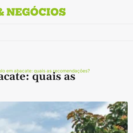
olo em abacate: quais as recomendações?
cate: quais as