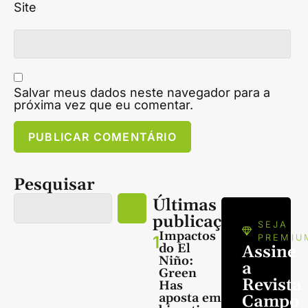
Site
Salvar meus dados neste navegador para a
próxima vez que eu comentar.
Pesquisar
Últimas
publicações
SEJA
Impactos
1
PREMIU
do El
Assine
Niño:
a
Green
Revista
Has
aposta em
Campo