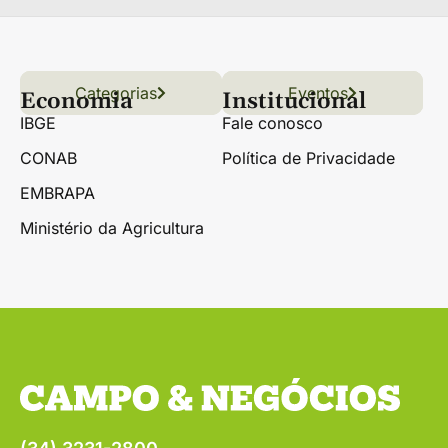
Categorias
Conteúdo
Florestas
Hortifrúti
Eventos
Grãos
Links úteis
Economia
Institucional
IBGE
Fale conosco
CONAB
Política de Privacidade
EMBRAPA
Ministério da Agricultura