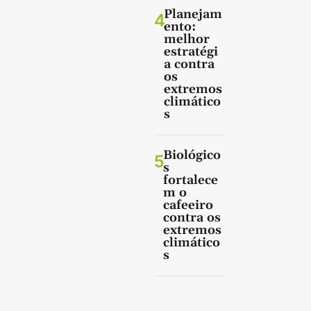
Planejam
4
ento:
melhor
estratégi
a contra
os
extremos
climático
s
Biológico
5
s
fortalece
m o
cafeeiro
contra os
extremos
climático
s