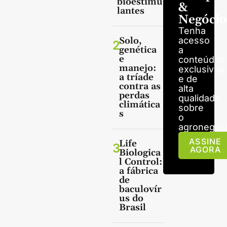
bioestimu
&
lantes
Negócio
Tenha
Solo,
acesso
2
genética
a
e
conteúdos
manejo:
exclusivos
a tríade
e de
contra as
alta
perdas
qualidade
climática
sobre
s
o
agronegóci
ASSINE
Life
3
AGORA
Biologica
l Control:
a fábrica
de
baculovír
us do
Brasil