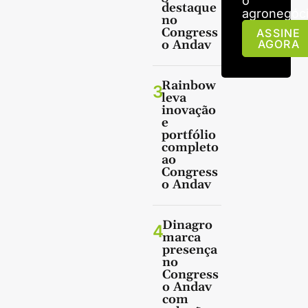
o
destaque
agronegóci
no
Congress
ASSINE
o Andav
AGORA
Rainbow
3
leva
inovação
e
portfólio
completo
ao
Congress
o Andav
Dinagro
4
marca
presença
no
Congress
o Andav
com