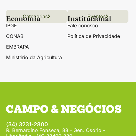
Categorias
Conteúdo
Florestas
Hortifrúti
Eventos
Grãos
Links úteis
Economia
Institucional
IBGE
Fale conosco
CONAB
Política de Privacidade
EMBRAPA
Ministério da Agricultura
(34) 3231-2800
R. Bernardino Fonseca, 88 - Gen. Osório -