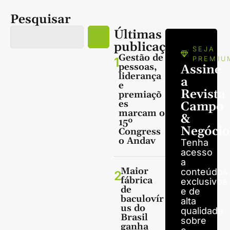
Pesquisar
Últimas
publicações
SEJA
Gestão de
1
PREMIU
pessoas,
Assine
liderança
a
e
Revista
premiaçõ
es
Campo
marcam o
&
15º
Negócio
Congress
o Andav
Tenha
acesso
a
Maior
conteúdos
2
fábrica
exclusivos
de
e de
baculovír
alta
us do
qualidade
Brasil
sobre
ganha