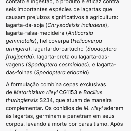
contato e ingestão, o produto é eficaz contra
seis importantes espécies de lagartas que
causam prejuízos significativos à agricultura:
lagarta-da-soja (
Chrysodeixis includens
),
lagarta-falsa-medideira (
Anticarsia
gemmatalis
), helicoverpa (
Helicoverpa
armigera
), lagarta-do-cartucho (
Spodoptera
frugiperda
), lagarta-preta ou lagarta-das-
vagens (
Spodoptera cosmioides
), e lagarta-
das-folhas (
Spodoptera eridania
).
A formulação combina cepas exclusivas
de
Metarhizium rileyi
CG1153 e
Bacillus
thuringiensis
S234, que atuam de maneira
complementar. Os conídios de
M. rileyi
aderem
às lagartas, germinam e penetram em seus
corpos, levando à morte por parasitismo. Após