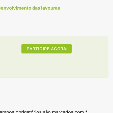
senvolvimento das lavouras
PARTICIPE AGORA
ampos obrigatórios são marcados com
*