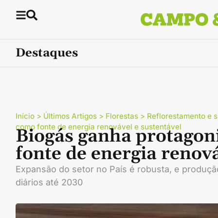
Destaques
Início
>
Últimos Artigos
>
Florestas
>
Reflorestamento e s
como fonte de energia renovável e sustentável
Biogás ganha protagon
fonte de energia renová
Expansão do setor no País é robusta, e produçã
diários até 2030