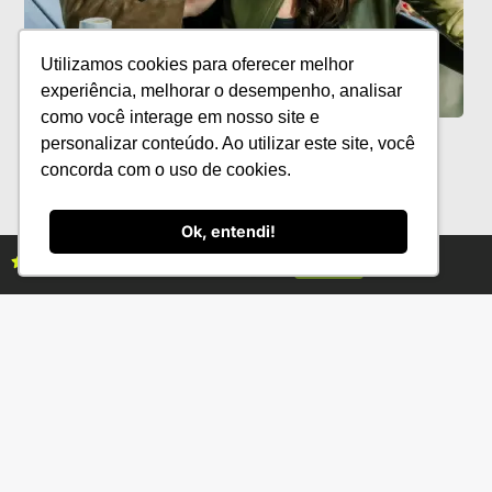
Utilizamos cookies para oferecer melhor
experiência, melhorar o desempenho, analisar
como você interage em nosso site e
Mulheres no Agro reúne lideranças no
personalizar conteúdo. Ao utilizar este site, você
9º Encontro ABCZ Mulher
concorda com o uso de cookies.
Ok, entendi!
Assine as revistas Campo & Negócios
Assine já
Categorias
Conteúdo
Florestas
Hortifrúti
Eventos
Grãos
Links úteis
Economia
Institucional
IBGE
Fale conosco
CONAB
Política de Privacidade
EMBRAPA