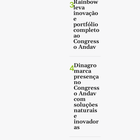
Rainbow
3
leva
inovação
e
portfólio
completo
ao
Congress
o Andav
Dinagro
4
marca
presença
no
Congress
o Andav
com
soluções
naturais
e
inovador
as