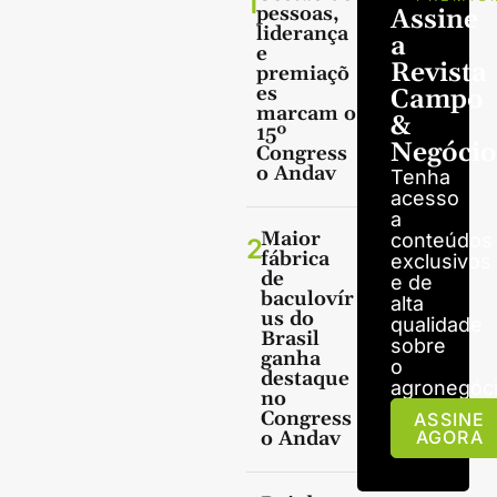
1
pessoas,
Assine
liderança
a
e
Revista
premiaçõ
es
Campo
marcam o
&
15º
Negócio
Congress
o Andav
Tenha
acesso
a
Maior
conteúdos
2
fábrica
exclusivos
de
e de
baculovír
alta
us do
qualidade
Brasil
sobre
ganha
o
destaque
agronegóci
no
Congress
ASSINE
o Andav
AGORA