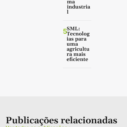
ma
industria
l
SML:
5
Tecnolog
ias para
uma
agricultu
ra mais
eficiente
Publicações relacionadas