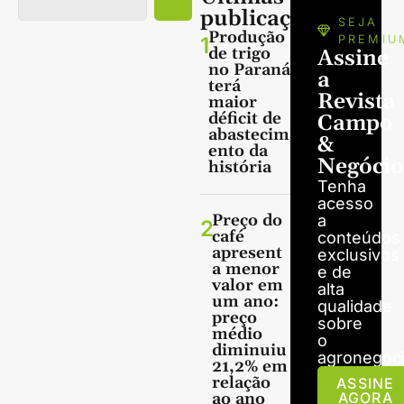
publicações
SEJA
Produção
1
PREMIU
de trigo
Assine
no Paraná
a
terá
Revista
maior
déficit de
Campo
abastecim
&
ento da
Negócio
história
Tenha
acesso
Preço do
a
2
café
conteúdos
apresent
exclusivos
a menor
e de
valor em
alta
um ano:
qualidade
preço
sobre
médio
o
diminuiu
agronegóci
21,2% em
relação
ASSINE
ao ano
AGORA