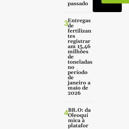
passado
Entregas
3
de
fertilizan
tes
registrar
am 15,46
milhões
de
toneladas
no
período
de
janeiro a
maio de
2026
BR.O: da
4
Oleoquí
mica à
platafor