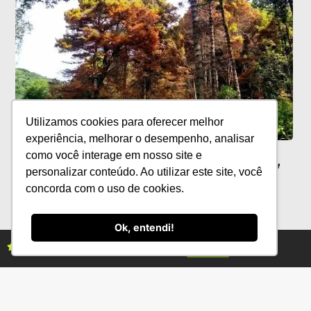
Utilizamos cookies para oferecer melhor
experiência, melhorar o desempenho, analisar
Melhoramentos lança 'Campanha de
como você interage em nosso site e
Prevenção a Incêndios Florestais 2025'
personalizar conteúdo. Ao utilizar este site, você
concorda com o uso de cookies.
Ok, entendi!
Assine as revistas Campo & Negócios
Assine já
Categorias
Conteúdo
Florestas
Hortifrúti
Eventos
Grãos
Links úteis
Economia
Institucional