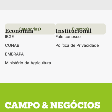
Categorias
Conteúdo
Florestas
Hortifrúti
Eventos
Grãos
Links úteis
Economia
Institucional
IBGE
Fale conosco
CONAB
Política de Privacidade
EMBRAPA
Ministério da Agricultura