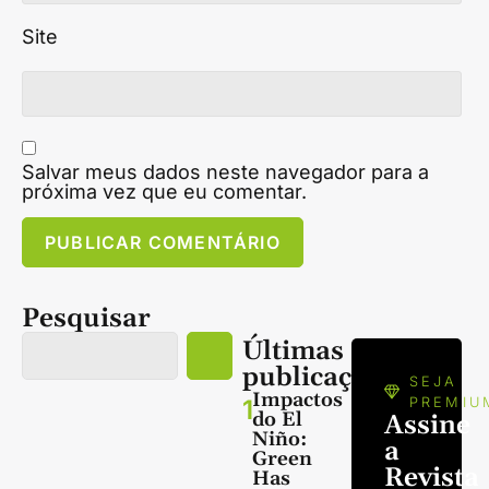
Site
Salvar meus dados neste navegador para a
próxima vez que eu comentar.
Pesquisar
Últimas
publicações
SEJA
Impactos
1
PREMIU
do El
Assine
Niño:
a
Green
Revista
Has