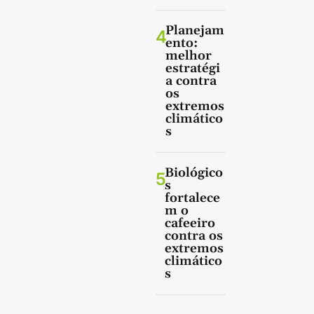
Planejam
4
ento:
melhor
estratégi
a contra
os
extremos
climático
s
Biológico
5
s
fortalece
m o
cafeeiro
contra os
extremos
climático
s