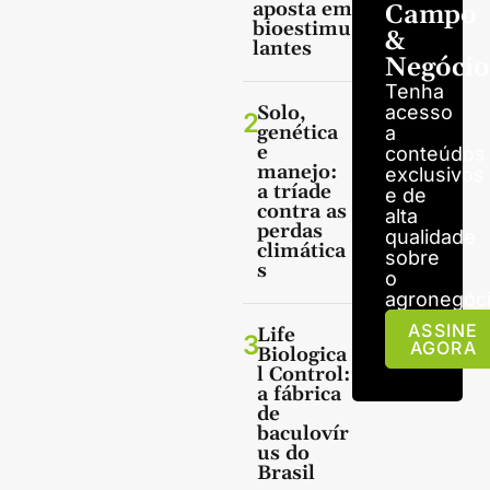
aposta em
Campo
bioestimu
&
lantes
Negócio
Tenha
Solo,
acesso
2
genética
a
e
conteúdos
manejo:
exclusivos
a tríade
e de
contra as
alta
perdas
qualidade
climática
sobre
s
o
agronegóci
ASSINE
Life
3
AGORA
Biologica
l Control:
a fábrica
de
baculovír
us do
Brasil