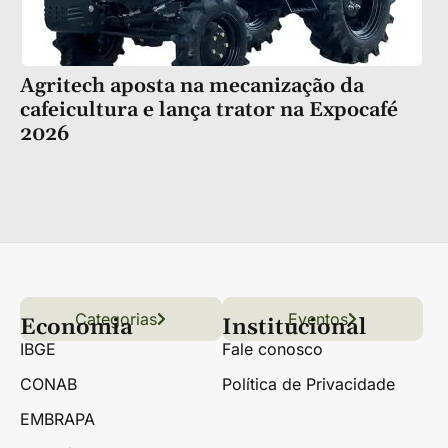
Agritech aposta na mecanização da
cafeicultura e lança trator na Expocafé
2026
Categorias
Conteúdo
Florestas
Hortifrúti
Eventos
Grãos
Links úteis
Economia
Institucional
IBGE
Fale conosco
CONAB
Política de Privacidade
EMBRAPA