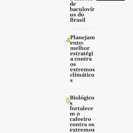
de
baculovír
us do
Brasil
Planejam
4
ento:
melhor
estratégi
a contra
os
extremos
climático
s
Biológico
5
s
fortalece
m o
cafeeiro
contra os
extremos