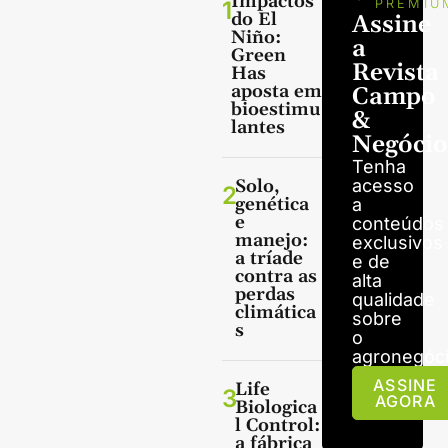
Impactos
1
PREMIU
do El
Assine
Niño:
a
Green
Revista
Has
aposta em
Campo
bioestimu
&
lantes
Negócio
Tenha
Solo,
acesso
2
genética
a
e
conteúdos
manejo:
exclusivos
a tríade
e de
contra as
alta
perdas
qualidade
climática
sobre
s
o
agronegóci
ASSINE
Life
3
AGORA
Biologica
l Control:
a fábrica