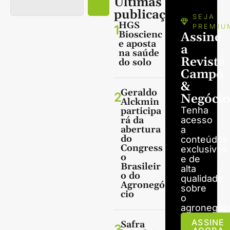
Últimas
publicações
SEJA
HGS
1
PREMIU
Bioscienc
Assine
e aposta
a
na saúde
Revista
do solo
Campo
&
Geraldo
2
Negócio
Alckmin
Tenha
participa
rá da
acesso
abertura
a
do
conteúdos
Congress
exclusivos
o
e de
Brasileir
alta
o do
qualidade
Agronegó
sobre
cio
o
agronegóci
ASSINE
Safra
3