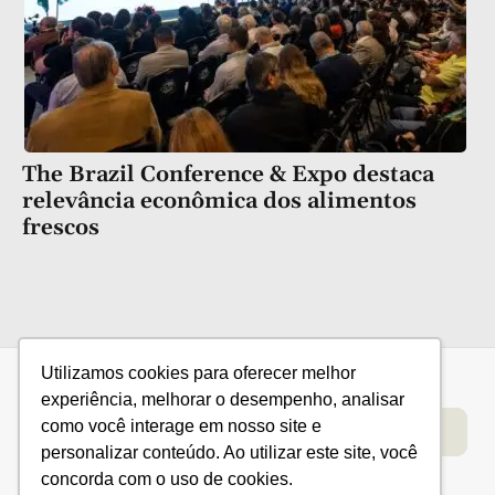
The Brazil Conference & Expo destaca
relevância econômica dos alimentos
frescos
Utilizamos cookies para oferecer melhor
experiência, melhorar o desempenho, analisar
como você interage em nosso site e
Categorias
Conteúdo
Florestas
Hortifrúti
Eventos
Grãos
Links úteis
Economia
Institucional
personalizar conteúdo. Ao utilizar este site, você
IBGE
Fale conosco
concorda com o uso de cookies.