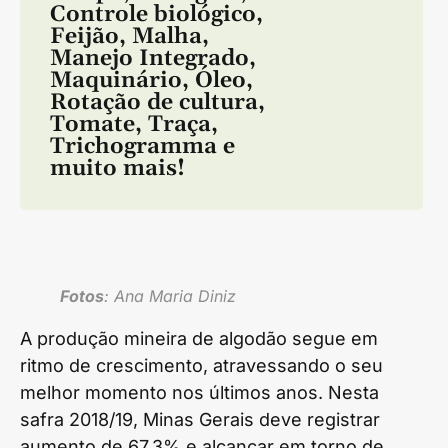
Controle biológico
,
Feijão
,
Malha
,
Manejo Integrado
,
Maquinário
,
Óleo
,
Rotação de cultura
,
Tomate
,
Traça
,
Trichogramma
e
muito mais!
Fotos
: Ana Maria Diniz
A produção mineira de algodão segue em
ritmo de crescimento, atravessando o seu
melhor momento nos últimos anos. Nesta
safra 2018/19, Minas Gerais deve registrar
aumento de 67,3% e alcançar em torno de