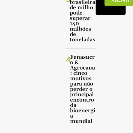
AGORA
brasileira
de milho
pode
superar
140
milhões
de
toneladas
Fenasucr
4
o &
Agrocana
: cinco
motivos
para não
perder o
principal
encontro
da
bioenergi
a
mundial