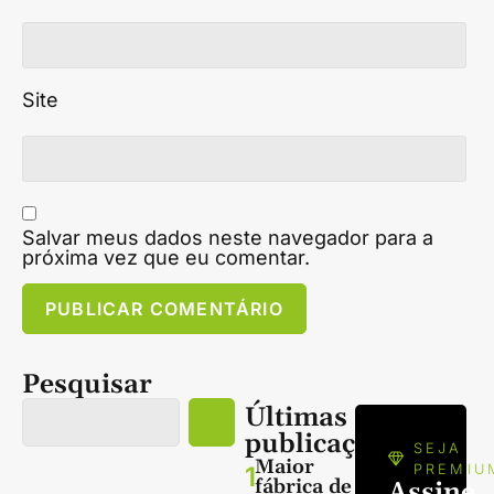
Site
Salvar meus dados neste navegador para a
próxima vez que eu comentar.
Pesquisar
Últimas
publicações
SEJA
Maior
1
PREMIU
fábrica de
Assine