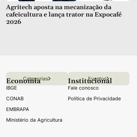
Agritech aposta na mecanização da
cafeicultura e lança trator na Expocafé
2026
Categorias
Conteúdo
Florestas
Hortifrúti
Eventos
Grãos
Links úteis
Economia
Institucional
IBGE
Fale conosco
CONAB
Política de Privacidade
EMBRAPA
Ministério da Agricultura