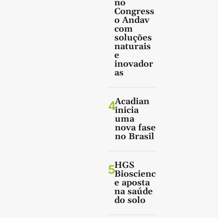
no
Congress
o Andav
com
soluções
naturais
e
inovador
as
Acadian
4
inicia
uma
nova fase
no Brasil
HGS
5
Bioscienc
e aposta
na saúde
do solo