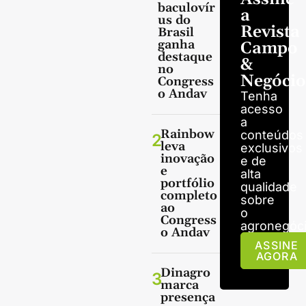
baculovír
a
us do
Revista
Brasil
ganha
Campo
destaque
&
no
Negócio
Congress
o Andav
Tenha
acesso
a
Rainbow
conteúdos
2
leva
exclusivos
inovação
e de
e
alta
portfólio
qualidade
completo
sobre
ao
o
Congress
agronegóci
o Andav
ASSINE
AGORA
Dinagro
3
marca
presença