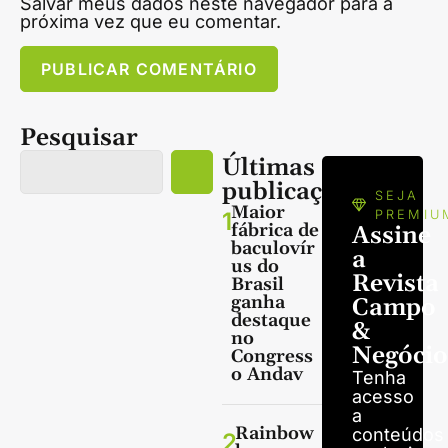
Salvar meus dados neste navegador para a
próxima vez que eu comentar.
Pesquisar
Últimas
publicações
SEJA
Maior
1
PREMIU
fábrica de
Assine
baculovír
a
us do
Revista
Brasil
ganha
Campo
destaque
&
no
Negócio
Congress
o Andav
Tenha
acesso
a
Rainbow
conteúdos
2