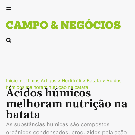
Início
>
Últimos Artigos
>
Hortifrúti
>
Batata
>
Ácidos
húmicos melhoram nutrição na batata
Ácidos húmicos
melhoram nutrição na
batata
As substâncias húmicas são compostos
orgânicos condensados, produzidos pela ação