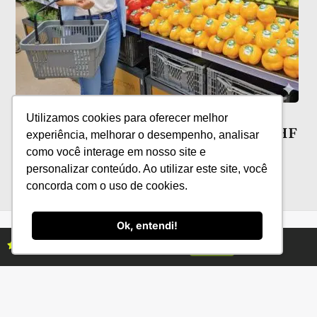
Películas comestíveis: novas
Utilizamos cookies para oferecer melhor
possibilidades para a conservação de HF
experiência, melhorar o desempenho, analisar
como você interage em nosso site e
personalizar conteúdo. Ao utilizar este site, você
concorda com o uso de cookies.
Ok, entendi!
Assine as revistas Campo & Negócios
Assine já
Categorias
Conteúdo
Florestas
Hortifrúti
Eventos
Grãos
Links úteis
Economia
Institucional
IBGE
Fale conosco
CONAB
Política de Privacidade