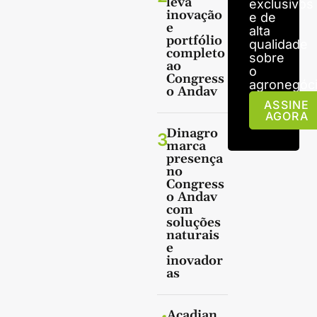
leva
exclusivos
inovação
e de
e
alta
portfólio
qualidade
completo
sobre
ao
o
Congress
agronegóci
o Andav
ASSINE
AGORA
Dinagro
3
marca
presença
no
Congress
o Andav
com
soluções
naturais
e
inovador
as
Acadian