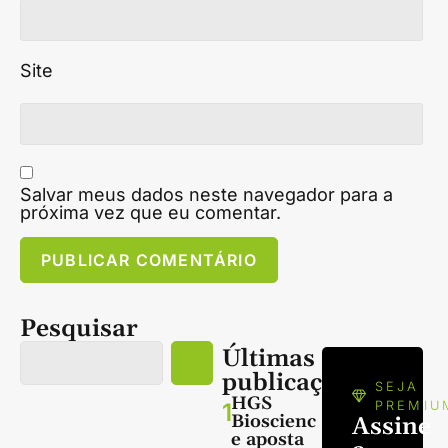
Site
Salvar meus dados neste navegador para a
próxima vez que eu comentar.
Pesquisar
Últimas
publicações
SEJA
HGS
1
PREMIU
Bioscienc
Assine
e aposta