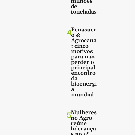
milhões
de
toneladas
Fenasucr
4
o &
Agrocana
: cinco
motivos
para não
perder o
principal
encontro
da
bioenergi
a
mundial
Mulheres
5
no Agro
reúne
liderança
s no 9º