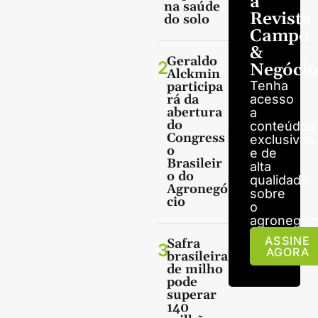
a
na saúde
Revista
do solo
Campo
&
Geraldo
2
Negócio
Alckmin
Tenha
participa
rá da
acesso
abertura
a
do
conteúdos
Congress
exclusivos
o
e de
Brasileir
alta
o do
qualidade
Agronegó
sobre
cio
o
agronegóci
ASSINE
Safra
3
AGORA
brasileira
de milho
pode
superar
140