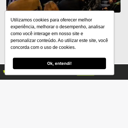
The Brazil Conference & Expo destaca
Utilizamos cookies para oferecer melhor
relevância econômica dos alimentos
experiência, melhorar o desempenho, analisar
frescos
como você interage em nosso site e
personalizar conteúdo. Ao utilizar este site, você
concorda com o uso de cookies.
Ok, entendi!
Assine as revistas Campo & Negócios
Assine já
Categorias
Conteúdo
Florestas
Hortifrúti
Eventos
Grãos
Links úteis
Economia
Institucional
IBGE
Fale conosco
CONAB
Política de Privacidade
EMBRAPA
Ministério da Agricultura