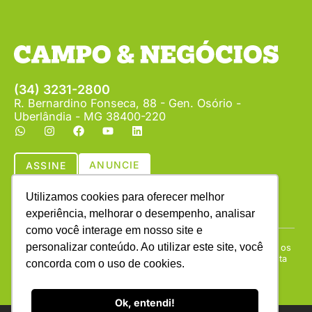
(34) 3231-2800
R. Bernardino Fonseca, 88 - Gen. Osório -
Uberlândia - MG 38400-220
ANUNCIE
ASSINE
Utilizamos cookies para oferecer melhor
experiência, melhorar o desempenho, analisar
como você interage em nosso site e
personalizar conteúdo. Ao utilizar este site, você
Copyright © (1990 - 2026) Revista Campo & Negócios. Todos os
direitos reservados. É proibida a reprodução do conteúdo desta
concorda com o uso de cookies.
página em qualquer meio de comunicação, eletrônico ou
impresso, sem autorização escrita da Campo & Negócios.
Ok, entendi!