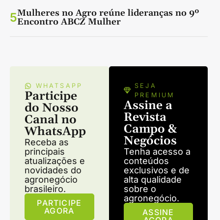
Mulheres no Agro reúne lideranças no 9º
5
Encontro ABCZ Mulher
WHATSAPP
SEJA
Participe
PREMIUM
Assine a
do Nosso
Revista
Canal no
Campo &
WhatsApp
Negócios
Receba as
principais
Tenha acesso a
atualizações e
conteúdos
novidades do
exclusivos e de
agronegócio
alta qualidade
brasileiro.
sobre o
agronegócio.
PARTICIPE
AGORA
ASSINE