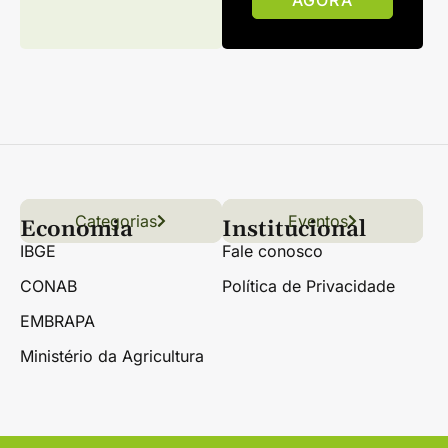
AGORA
Categorias
Conteúdo
Florestas
Hortifrúti
Eventos
Grãos
Links úteis
Economia
Institucional
IBGE
Fale conosco
CONAB
Política de Privacidade
EMBRAPA
Ministério da Agricultura