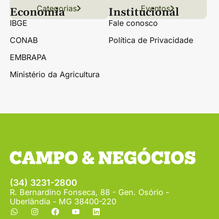
Categorias
Conteúdo
Florestas
Hortifrúti
Eventos
Grãos
Links úteis
Economia
Institucional
IBGE
Fale conosco
CONAB
Política de Privacidade
EMBRAPA
Ministério da Agricultura
(34) 3231-2800
R. Bernardino Fonseca, 88 - Gen. Osório -
Uberlândia - MG 38400-220