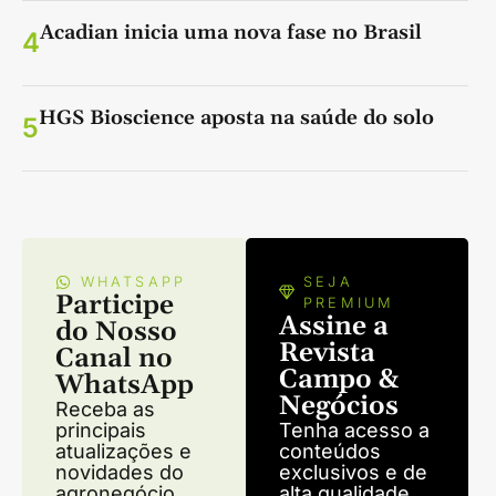
Acadian inicia uma nova fase no Brasil
4
HGS Bioscience aposta na saúde do solo
5
WHATSAPP
SEJA
Participe
PREMIUM
Assine a
do Nosso
Revista
Canal no
Campo &
WhatsApp
Negócios
Receba as
principais
Tenha acesso a
atualizações e
conteúdos
novidades do
exclusivos e de
agronegócio
alta qualidade