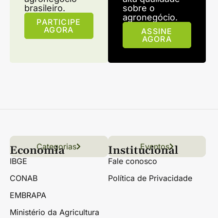
brasileiro.
sobre o
agronegócio.
PARTICIPE
AGORA
ASSINE
AGORA
Categorias
Conteúdo
Florestas
Hortifrúti
Eventos
Grãos
Links úteis
Economia
Institucional
IBGE
Fale conosco
CONAB
Política de Privacidade
EMBRAPA
Ministério da Agricultura