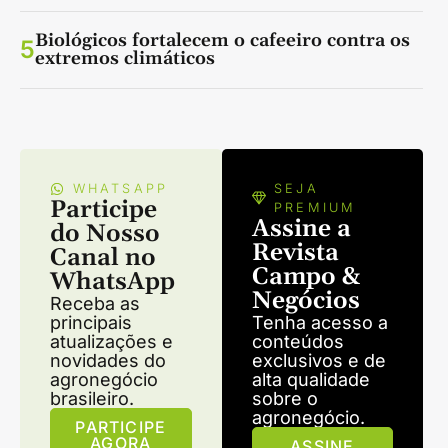
Biológicos fortalecem o cafeeiro contra os
5
extremos climáticos
WHATSAPP
SEJA
Participe
PREMIUM
Assine a
do Nosso
Revista
Canal no
Campo &
WhatsApp
Negócios
Receba as
principais
Tenha acesso a
atualizações e
conteúdos
novidades do
exclusivos e de
agronegócio
alta qualidade
brasileiro.
sobre o
agronegócio.
PARTICIPE
AGORA
ASSINE