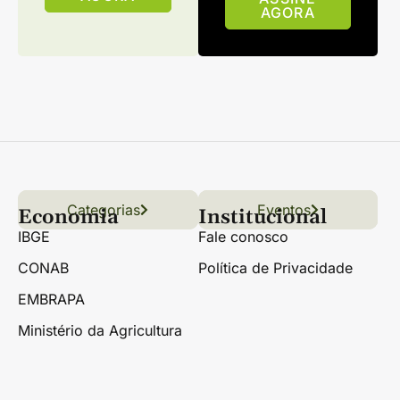
AGORA
Categorias
Conteúdo
Florestas
Hortifrúti
Eventos
Grãos
Links úteis
Economia
Institucional
IBGE
Fale conosco
CONAB
Política de Privacidade
EMBRAPA
Ministério da Agricultura