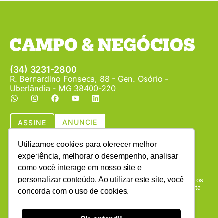
(34) 3231-2800
R. Bernardino Fonseca, 88 - Gen. Osório -
Uberlândia - MG 38400-220
ANUNCIE
ASSINE
Utilizamos cookies para oferecer melhor
experiência, melhorar o desempenho, analisar
como você interage em nosso site e
personalizar conteúdo. Ao utilizar este site, você
Copyright © (1990 - 2026) Revista Campo & Negócios. Todos os
direitos reservados. É proibida a reprodução do conteúdo desta
concorda com o uso de cookies.
página em qualquer meio de comunicação, eletrônico ou
impresso, sem autorização escrita da Campo & Negócios.