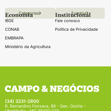
Categorias
Conteúdo
Florestas
Hortifrúti
Eventos
Grãos
Links úteis
Economia
Institucional
IBGE
Fale conosco
CONAB
Política de Privacidade
EMBRAPA
Ministério da Agricultura
(34) 3231-2800
R. Bernardino Fonseca, 88 - Gen. Osório -
Uberlândia - MG 38400-220