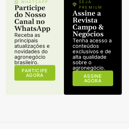
WHATSAPP
SEJA
Participe
PREMIUM
Assine a
do Nosso
Revista
Canal no
Campo &
WhatsApp
Negócios
Receba as
principais
Tenha acesso a
atualizações e
conteúdos
novidades do
exclusivos e de
agronegócio
alta qualidade
brasileiro.
sobre o
agronegócio.
PARTICIPE
AGORA
ASSINE
AGORA