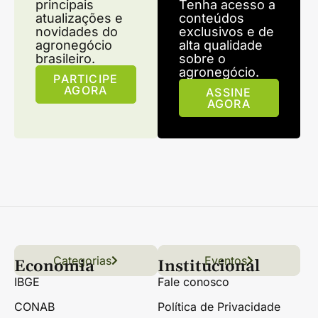
principais
Tenha acesso a
atualizações e
conteúdos
novidades do
exclusivos e de
agronegócio
alta qualidade
brasileiro.
sobre o
agronegócio.
PARTICIPE
AGORA
ASSINE
AGORA
Categorias
Conteúdo
Florestas
Hortifrúti
Eventos
Grãos
Links úteis
Economia
Institucional
IBGE
Fale conosco
CONAB
Política de Privacidade