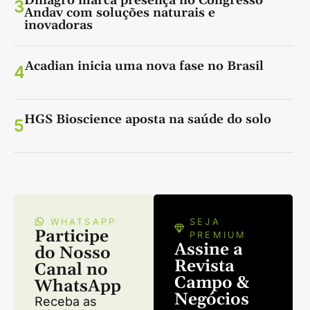
Dinagro marca presença no Congresso
3
Andav com soluções naturais e
inovadoras
Acadian inicia uma nova fase no Brasil
4
HGS Bioscience aposta na saúde do solo
5
WHATSAPP
SEJA
Participe
PREMIUM
Assine a
do Nosso
Revista
Canal no
Campo &
WhatsApp
Negócios
Receba as