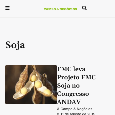
Soja
FMC leva
Projeto FMC
Soja no
Congresso
ANDAV
Campo & Negócios
11 de agosto de 2019