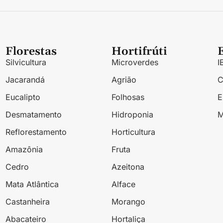
Florestas
Hortifrúti
Silvicultura
Microverdes
I
Jacarandá
Agrião
Eucalipto
Folhosas
Desmatamento
Hidroponia
M
Reflorestamento
Horticultura
Amazônia
Fruta
Cedro
Azeitona
Mata Atlântica
Alface
Castanheira
Morango
Abacateiro
Hortaliça