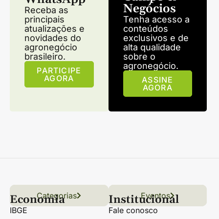
Negócios
Receba as
principais
Tenha acesso a
atualizações e
conteúdos
novidades do
exclusivos e de
agronegócio
alta qualidade
brasileiro.
sobre o
agronegócio.
PARTICIPE
AGORA
ASSINE
AGORA
Categorias
Conteúdo
Florestas
Hortifrúti
Eventos
Grãos
Links úteis
Economia
Institucional
IBGE
Fale conosco