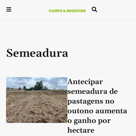
Semeadura
Antecipar
semeadura de
pastagens no
outono aumenta
o ganho por
hectare