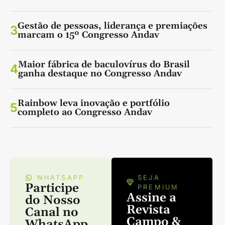
Gestão de pessoas, liderança e premiações
3
marcam o 15º Congresso Andav
Maior fábrica de baculovírus do Brasil
4
ganha destaque no Congresso Andav
Rainbow leva inovação e portfólio
5
completo ao Congresso Andav
WHATSAPP
SEJA
Participe
PREMIUM
Assine a
do Nosso
Revista
Canal no
Campo &
WhatsApp