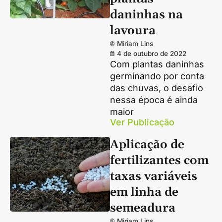
daninhas na
lavoura
Miriam Lins
4 de outubro de 2022
Com plantas daninhas
germinando por conta
das chuvas, o desafio
nessa época é ainda
maior
Ver Publicação
Aplicação de
fertilizantes com
taxas variáveis
em linha de
semeadura
Miriam Lins