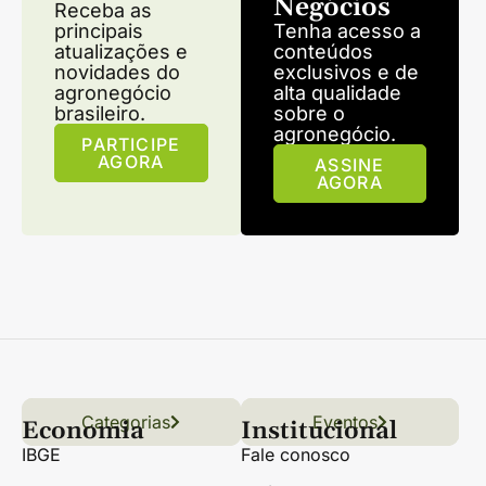
Negócios
Receba as
principais
Tenha acesso a
atualizações e
conteúdos
novidades do
exclusivos e de
agronegócio
alta qualidade
brasileiro.
sobre o
agronegócio.
PARTICIPE
AGORA
ASSINE
AGORA
Categorias
Conteúdo
Florestas
Hortifrúti
Eventos
Grãos
Links úteis
Economia
Institucional
IBGE
Fale conosco