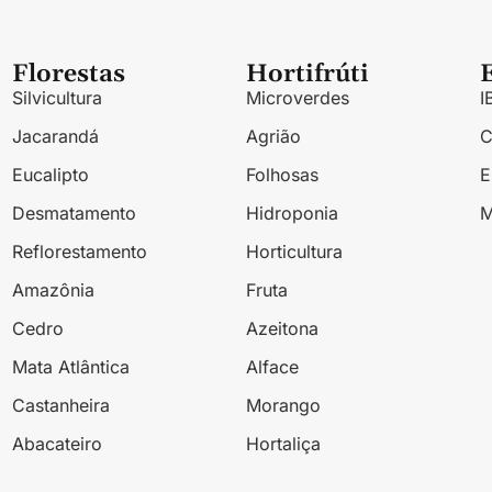
Florestas
Hortifrúti
Silvicultura
Microverdes
I
Jacarandá
Agrião
Eucalipto
Folhosas
Desmatamento
Hidroponia
M
Reflorestamento
Horticultura
Amazônia
Fruta
Cedro
Azeitona
Mata Atlântica
Alface
Castanheira
Morango
Abacateiro
Hortaliça