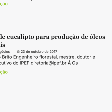
ação
de eucalipto para produção de óleos
is
gócios
23 de outubro de 2017
 Brito Engenheiro florestal, mestre, doutor e
cutivo do IPEF diretoria@ipef.br Â Os
ação