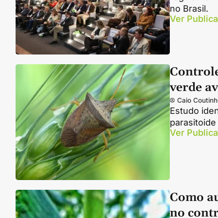
no Brasil.
Ver Public
Controle
verde a
Caio Coutinh
Estudo iden
parasitoide
Ver Public
Como aum
no contr