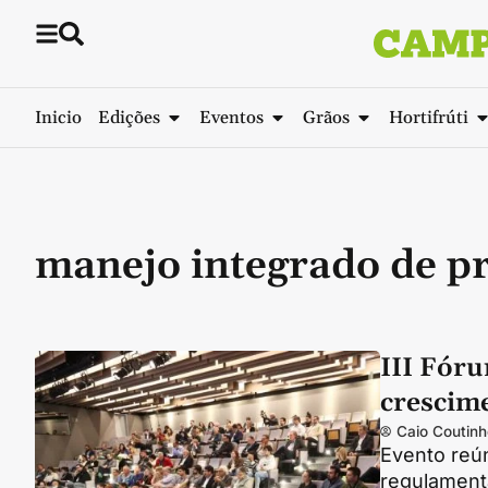
Inicio
Edições
Eventos
Grãos
Hortifrúti
manejo integrado de p
III Fór
crescim
Caio Coutinh
Evento reún
regulament