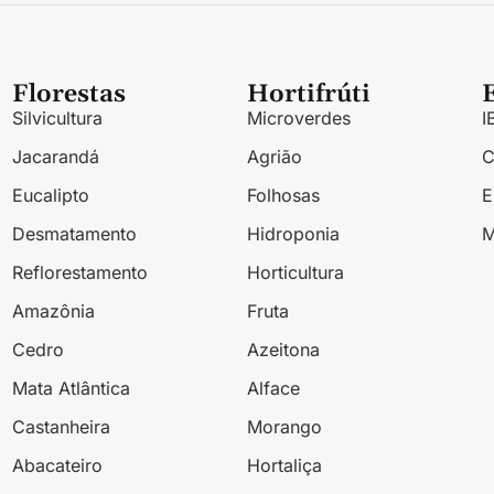
Florestas
Hortifrúti
Silvicultura
Microverdes
I
Jacarandá
Agrião
Eucalipto
Folhosas
Desmatamento
Hidroponia
M
Reflorestamento
Horticultura
Amazônia
Fruta
Cedro
Azeitona
Mata Atlântica
Alface
Castanheira
Morango
Abacateiro
Hortaliça