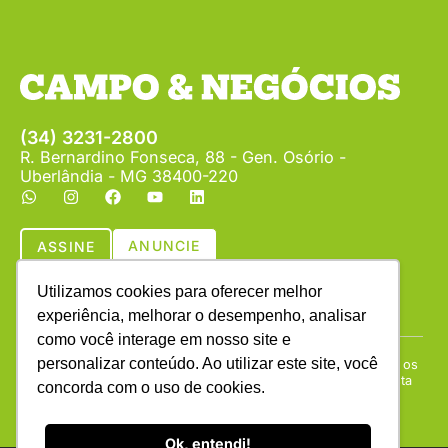
(34) 3231-2800
R. Bernardino Fonseca, 88 - Gen. Osório -
Uberlândia - MG 38400-220
ANUNCIE
ASSINE
Utilizamos cookies para oferecer melhor
experiência, melhorar o desempenho, analisar
como você interage em nosso site e
personalizar conteúdo. Ao utilizar este site, você
Copyright © (1990 - 2026) Revista Campo & Negócios. Todos os
direitos reservados. É proibida a reprodução do conteúdo desta
concorda com o uso de cookies.
página em qualquer meio de comunicação, eletrônico ou
impresso, sem autorização escrita da Campo & Negócios.
Ok, entendi!