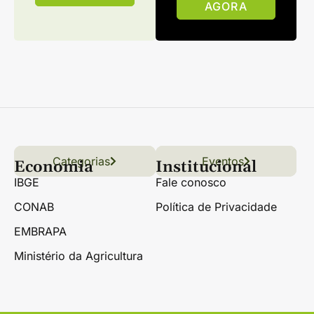
AGORA
Categorias
Conteúdo
Florestas
Hortifrúti
Eventos
Grãos
Links úteis
Economia
Institucional
IBGE
Fale conosco
CONAB
Política de Privacidade
EMBRAPA
Ministério da Agricultura