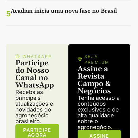
Acadian inicia uma nova fase no Brasil
5
WHATSAPP
SEJA
Participe
PREMIUM
Assine a
do Nosso
Revista
Canal no
Campo &
WhatsApp
Negócios
Receba as
principais
Tenha acesso a
atualizações e
conteúdos
novidades do
exclusivos e de
agronegócio
alta qualidade
brasileiro.
sobre o
agronegócio.
PARTICIPE
AGORA
ASSINE