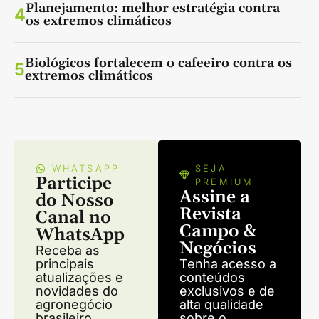
Planejamento: melhor estratégia contra
4
os extremos climáticos
Biológicos fortalecem o cafeeiro contra os
5
extremos climáticos
WHATSAPP
SEJA
Participe
PREMIUM
Assine a
do Nosso
Revista
Canal no
Campo &
WhatsApp
Negócios
Receba as
principais
Tenha acesso a
atualizações e
conteúdos
novidades do
exclusivos e de
agronegócio
alta qualidade
brasileiro.
sobre o