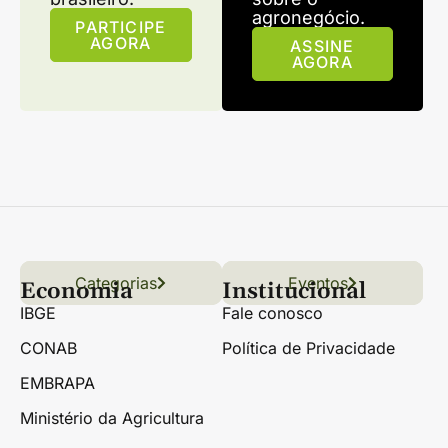
agronegócio.
PARTICIPE
AGORA
ASSINE
AGORA
Categorias
Conteúdo
Florestas
Hortifrúti
Eventos
Grãos
Links úteis
Economia
Institucional
IBGE
Fale conosco
CONAB
Política de Privacidade
EMBRAPA
Ministério da Agricultura