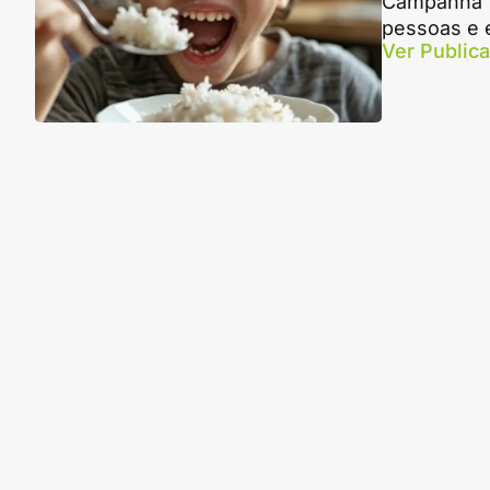
Campanha "
pessoas e 
Ver Public