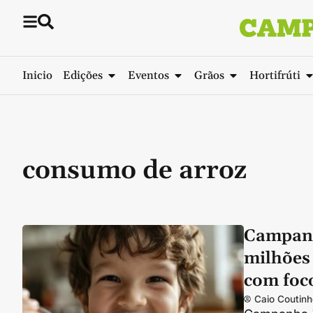
Inicio
Edições
Eventos
Grãos
Hortifrúti
consumo de arroz
Campanh
milhões 
com foco
Caio Coutinh