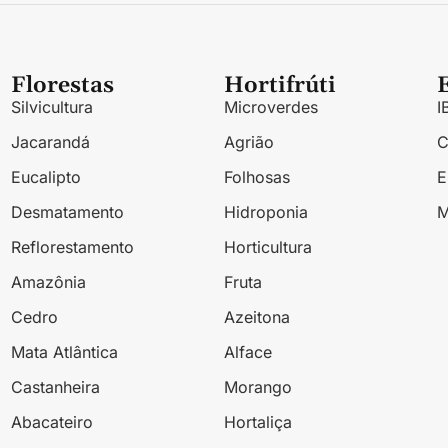
Florestas
Hortifrúti
Silvicultura
Microverdes
I
Jacarandá
Agrião
Eucalipto
Folhosas
Desmatamento
Hidroponia
M
Reflorestamento
Horticultura
Amazônia
Fruta
Cedro
Azeitona
Mata Atlântica
Alface
Castanheira
Morango
Abacateiro
Hortaliça