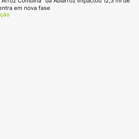
Arroz Combina" da Abiarroz impactou 12,3 mi de
entra em nova fase
ação