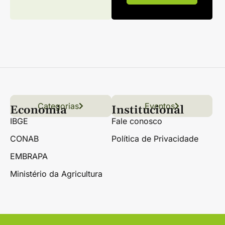
Categorias
Conteúdo
Florestas
Hortifrúti
Eventos
Grãos
Links úteis
Economia
Institucional
IBGE
Fale conosco
CONAB
Política de Privacidade
EMBRAPA
Ministério da Agricultura