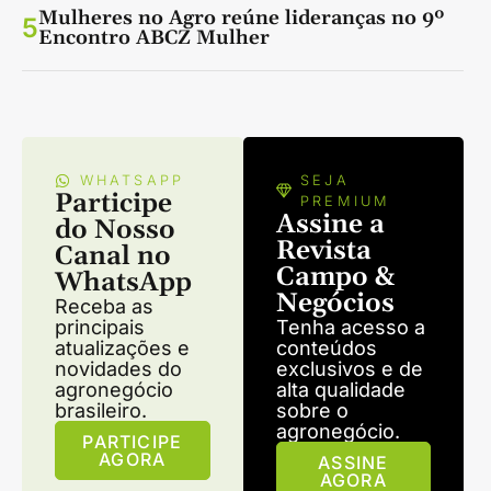
Mulheres no Agro reúne lideranças no 9º
5
Encontro ABCZ Mulher
WHATSAPP
SEJA
Participe
PREMIUM
Assine a
do Nosso
Revista
Canal no
Campo &
WhatsApp
Negócios
Receba as
principais
Tenha acesso a
atualizações e
conteúdos
novidades do
exclusivos e de
agronegócio
alta qualidade
brasileiro.
sobre o
agronegócio.
PARTICIPE
AGORA
ASSINE
AGORA