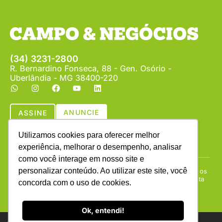
(34) 3231-2800
R. Bernardino Fonseca, 88 - Gen. Osório -
Uberlândia - MG 38400-220
ANUNCIE
ASSINE
Utilizamos cookies para oferecer melhor
experiência, melhorar o desempenho, analisar
como você interage em nosso site e
personalizar conteúdo. Ao utilizar este site, você
Copyright © (1990 - 2026) Revista Campo & Negócios. Todos os
direitos reservados. É proibida a reprodução do conteúdo desta
concorda com o uso de cookies.
página em qualquer meio de comunicação, eletrônico ou
impresso, sem autorização escrita da Campo & Negócios.
Ok, entendi!