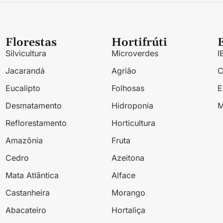
Florestas
Hortifrúti
Silvicultura
Microverdes
I
Jacarandá
Agrião
Eucalipto
Folhosas
Desmatamento
Hidroponia
M
Reflorestamento
Horticultura
Amazônia
Fruta
Cedro
Azeitona
Mata Atlântica
Alface
Castanheira
Morango
Abacateiro
Hortaliça