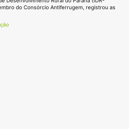
 de Desenvolvimento Rural do Paraná (IDR-
embro do Consórcio Antiferrugem, registrou as
ação