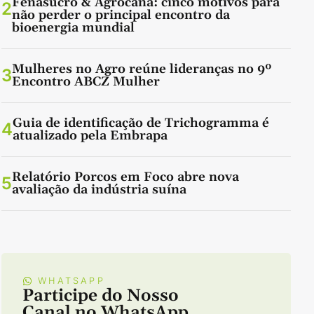
Fenasucro & Agrocana: cinco motivos para
2
não perder o principal encontro da
bioenergia mundial
Mulheres no Agro reúne lideranças no 9º
3
Encontro ABCZ Mulher
Guia de identificação de Trichogramma é
4
atualizado pela Embrapa
Relatório Porcos em Foco abre nova
5
avaliação da indústria suína
WHATSAPP
Participe do Nosso
Canal no WhatsApp