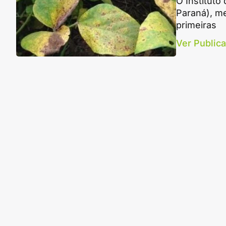
O Instituto
Paraná), m
primeiras
Ver Public