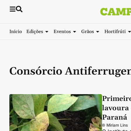
Inicio
Edições
Eventos
Grãos
Hortifrúti
Consórcio Antiferrug
Primeir
lavoura 
Paraná
Miriam Lins