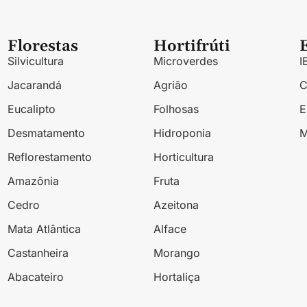
Florestas
Hortifrúti
Silvicultura
Microverdes
I
Jacarandá
Agrião
Eucalipto
Folhosas
Desmatamento
Hidroponia
M
Reflorestamento
Horticultura
Amazônia
Fruta
Cedro
Azeitona
Mata Atlântica
Alface
Castanheira
Morango
Abacateiro
Hortaliça