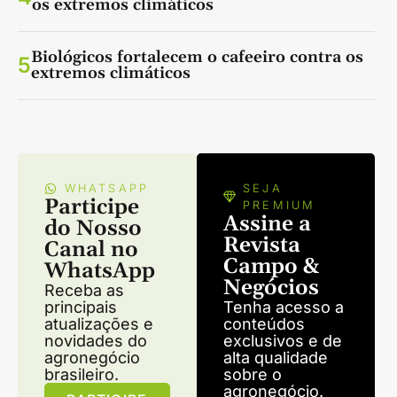
os extremos climáticos
Biológicos fortalecem o cafeeiro contra os
5
extremos climáticos
WHATSAPP
SEJA
Participe
PREMIUM
Assine a
do Nosso
Revista
Canal no
Campo &
WhatsApp
Negócios
Receba as
principais
Tenha acesso a
atualizações e
conteúdos
novidades do
exclusivos e de
agronegócio
alta qualidade
brasileiro.
sobre o
agronegócio.