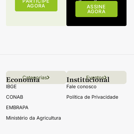
PARTICIPE
AGORA
ASSINE
AGORA
Categorias
Conteúdo
Florestas
Hortifrúti
Eventos
Grãos
Links úteis
Economia
Institucional
IBGE
Fale conosco
CONAB
Política de Privacidade
EMBRAPA
Ministério da Agricultura