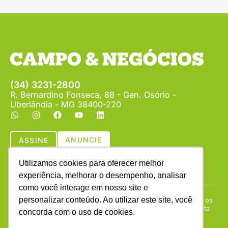
(34) 3231-2800
R. Bernardino Fonseca, 88 - Gen. Osório -
Uberlândia - MG 38400-220
ANUNCIE
ASSINE
Utilizamos cookies para oferecer melhor
experiência, melhorar o desempenho, analisar
como você interage em nosso site e
personalizar conteúdo. Ao utilizar este site, você
Copyright © (1990 - 2026) Revista Campo & Negócios. Todos os
direitos reservados. É proibida a reprodução do conteúdo desta
concorda com o uso de cookies.
página em qualquer meio de comunicação, eletrônico ou
impresso, sem autorização escrita da Campo & Negócios.