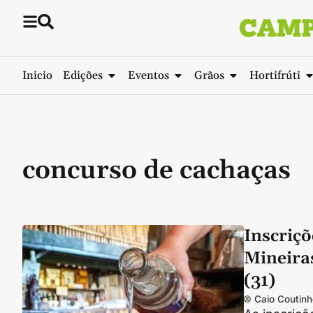
Inicio
Edições
Eventos
Grãos
Hortifrúti
concurso de cachaças
Inscriç
Mineira
(31)
Caio Coutinh