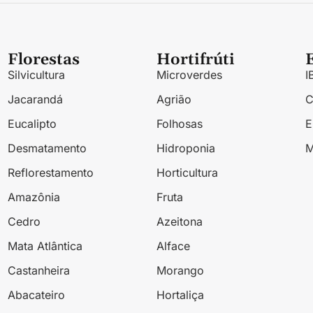
Florestas
Hortifrúti
Silvicultura
Microverdes
I
Jacarandá
Agrião
Eucalipto
Folhosas
Desmatamento
Hidroponia
M
Reflorestamento
Horticultura
Amazônia
Fruta
Cedro
Azeitona
Mata Atlântica
Alface
Castanheira
Morango
Abacateiro
Hortaliça