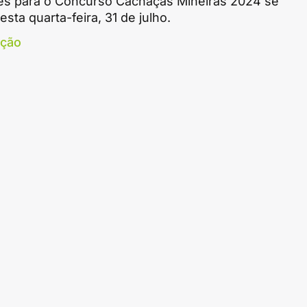
ões para o Concurso Cachaças Mineiras 2024 se
sta quarta-feira, 31 de julho.
ação