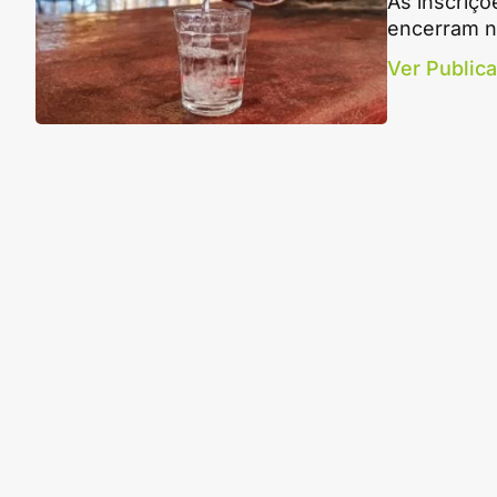
As inscriç
encerram ne
Ver Public