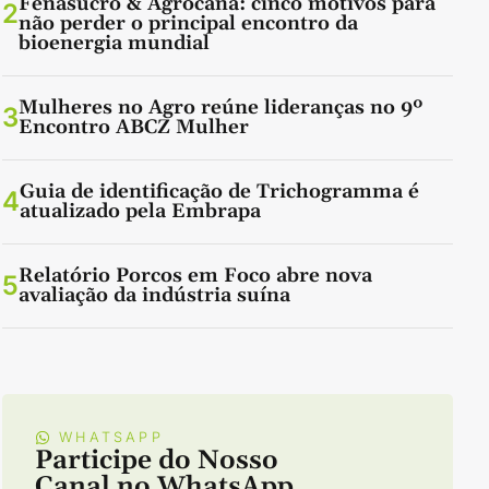
Fenasucro & Agrocana: cinco motivos para
2
não perder o principal encontro da
bioenergia mundial
Mulheres no Agro reúne lideranças no 9º
3
Encontro ABCZ Mulher
Guia de identificação de Trichogramma é
4
atualizado pela Embrapa
Relatório Porcos em Foco abre nova
5
avaliação da indústria suína
WHATSAPP
Participe do Nosso
Canal no WhatsApp