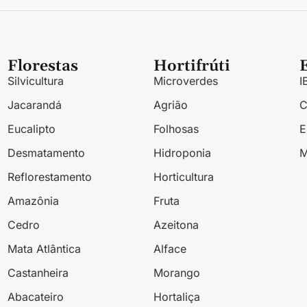
Florestas
Hortifrúti
Silvicultura
Microverdes
I
Jacarandá
Agrião
Eucalipto
Folhosas
Desmatamento
Hidroponia
M
Reflorestamento
Horticultura
Amazônia
Fruta
Cedro
Azeitona
Mata Atlântica
Alface
Castanheira
Morango
Abacateiro
Hortaliça