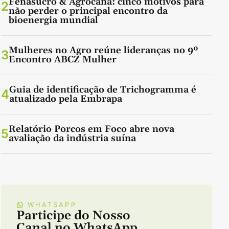
Fenasucro & Agrocana: cinco motivos para
2
não perder o principal encontro da
bioenergia mundial
Mulheres no Agro reúne lideranças no 9º
3
Encontro ABCZ Mulher
Guia de identificação de Trichogramma é
4
atualizado pela Embrapa
Relatório Porcos em Foco abre nova
5
avaliação da indústria suína
WHATSAPP
Participe do Nosso
Canal no WhatsApp