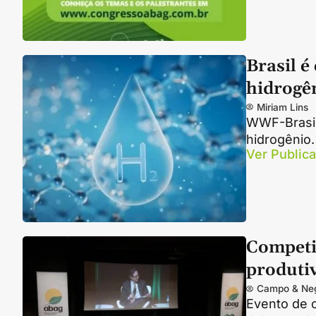
Brasil é
hidrogê
Miriam Lins
WWF-Brasil
hidrogênio.
Ver Public
Competi
produti
Campo & Ne
Evento de 