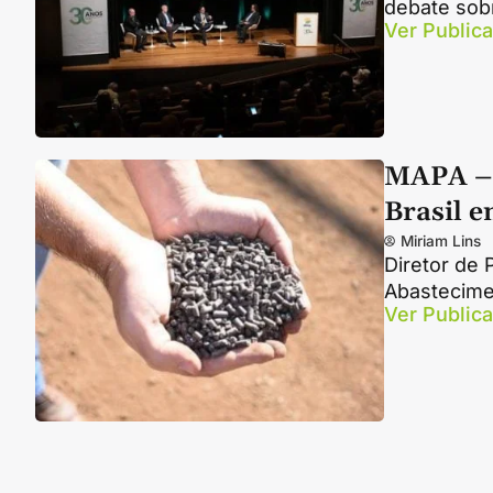
debate sob
Ver Public
MAPA – 
Brasil 
Miriam Lins
Diretor de 
Abastecime
Ver Public