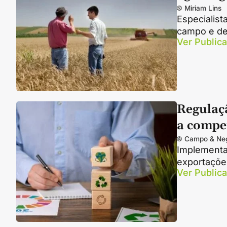
Miriam Lins
Especialist
campo e de
Ver Public
Regulaç
a compet
Campo & Ne
Implementa
exportaçõe
Ver Public