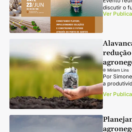
Evento reú
discutir o 
Ver Public
Alavanca
redução
agroneg
Miriam Lins
Por Simone 
a produtivi
Ver Public
Planeja
agroneg