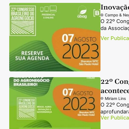
Inovaçã
Campo & Ne
O 22º Cong
da Associa
Ver Public
22º Con
acontec
Miriam Lins
O 22º Cong
aprofundar
Ver Public