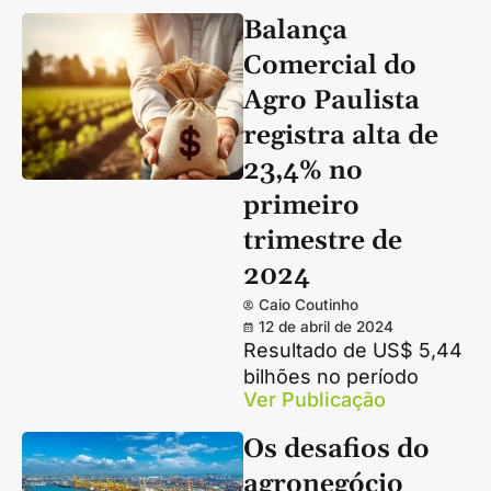
Balança
Comercial do
Agro Paulista
registra alta de
23,4% no
primeiro
trimestre de
2024
Caio Coutinho
12 de abril de 2024
Resultado de US$ 5,44
bilhões no período
Ver Publicação
Os desafios do
agronegócio