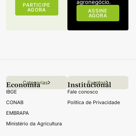
agronegócio.
PARTICIPE
AGORA
ASSINE
AGORA
Categorias
Conteúdo
Florestas
Hortifrúti
Eventos
Grãos
Links úteis
Economia
Institucional
IBGE
Fale conosco
CONAB
Política de Privacidade
EMBRAPA
Ministério da Agricultura