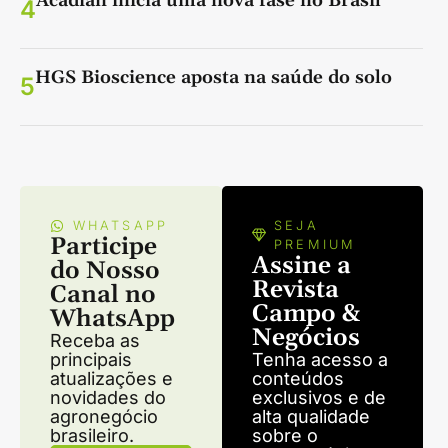
Acadian inicia uma nova fase no Brasil
4
HGS Bioscience aposta na saúde do solo
5
WHATSAPP
SEJA
Participe
PREMIUM
Assine a
do Nosso
Revista
Canal no
Campo &
WhatsApp
Negócios
Receba as
principais
Tenha acesso a
atualizações e
conteúdos
novidades do
exclusivos e de
agronegócio
alta qualidade
brasileiro.
sobre o