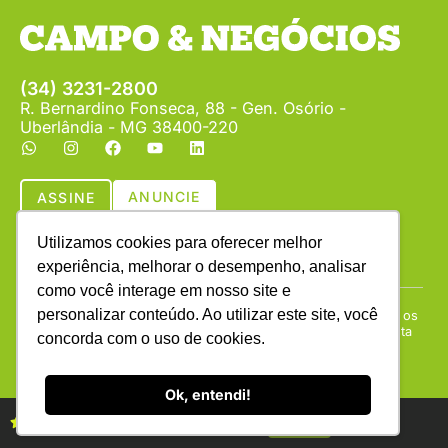
(34) 3231-2800
R. Bernardino Fonseca, 88 - Gen. Osório -
Uberlândia - MG 38400-220
ANUNCIE
ASSINE
Utilizamos cookies para oferecer melhor
experiência, melhorar o desempenho, analisar
como você interage em nosso site e
personalizar conteúdo. Ao utilizar este site, você
Copyright © (1990 - 2026) Revista Campo & Negócios. Todos os
direitos reservados. É proibida a reprodução do conteúdo desta
concorda com o uso de cookies.
página em qualquer meio de comunicação, eletrônico ou
impresso, sem autorização escrita da Campo & Negócios.
Ok, entendi!
Assine as revistas Campo & Negócios
Assine já