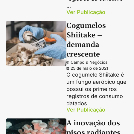
...
Ver Publicação
Cogumelos
Shiitake –
demanda
crescente
Campo & Negócios
25 de maio de 2021
O cogumelo Shiitake é
um fungo aeróbico que
possui os primeiros
registros de consumo
datados
Ver Publicação
A inovação dos
pisos radiantes