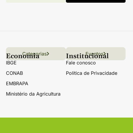
Categorias
Conteúdo
Florestas
Hortifrúti
Eventos
Grãos
Links úteis
Economia
Institucional
IBGE
Fale conosco
CONAB
Política de Privacidade
EMBRAPA
Ministério da Agricultura