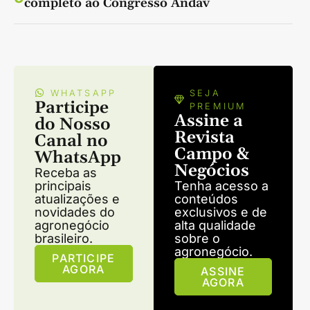
completo ao Congresso Andav
WHATSAPP
SEJA
Participe
PREMIUM
Assine a
do Nosso
Revista
Canal no
Campo &
WhatsApp
Negócios
Receba as
principais
Tenha acesso a
atualizações e
conteúdos
novidades do
exclusivos e de
agronegócio
alta qualidade
brasileiro.
sobre o
agronegócio.
PARTICIPE
AGORA
ASSINE
AGORA