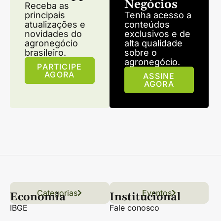
Negócios
Receba as
principais
Tenha acesso a
atualizações e
conteúdos
novidades do
exclusivos e de
agronegócio
alta qualidade
brasileiro.
sobre o
agronegócio.
PARTICIPE
AGORA
ASSINE
AGORA
Categorias
Conteúdo
Florestas
Hortifrúti
Eventos
Grãos
Links úteis
Economia
Institucional
IBGE
Fale conosco