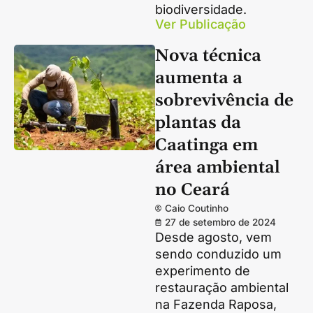
biodiversidade.
Ver Publicação
Nova técnica
aumenta a
sobrevivência de
plantas da
Caatinga em
área ambiental
no Ceará
Caio Coutinho
27 de setembro de 2024
Desde agosto, vem
sendo conduzido um
experimento de
restauração ambiental
na Fazenda Raposa,