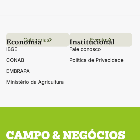
Categorias
Conteúdo
Florestas
Hortifrúti
Eventos
Grãos
Links úteis
Economia
Institucional
IBGE
Fale conosco
CONAB
Política de Privacidade
EMBRAPA
Ministério da Agricultura