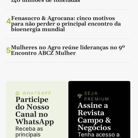
140 milhões de toneladas
Fenasucro & Agrocana: cinco motivos
4
para não perder o principal encontro da
bioenergia mundial
Mulheres no Agro reúne lideranças no 9º
5
Encontro ABCZ Mulher
WHATSAPP
SEJA
Participe
PREMIUM
Assine a
do Nosso
Revista
Canal no
Campo &
WhatsApp
Negócios
Receba as
principais
Tenha acesso a