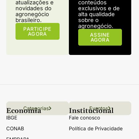
atualizações e
conteúdos
novidades do
exclusivos e de
agronegócio
alta qualidade
brasileiro.
sobre o
agronegócio.
PARTICIPE
AGORA
ASSINE
AGORA
Categorias
Conteúdo
Florestas
Hortifrúti
Eventos
Grãos
Links úteis
Economia
Institucional
IBGE
Fale conosco
CONAB
Política de Privacidade