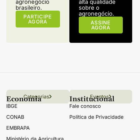
agronegócio
alta qualidade
brasileiro.
sobre o
agronegócio.
PARTICIPE
AGORA
ASSINE
AGORA
Categorias
Conteúdo
Florestas
Hortifrúti
Eventos
Grãos
Links úteis
Economia
Institucional
IBGE
Fale conosco
CONAB
Política de Privacidade
EMBRAPA
Ministério da Agricultura