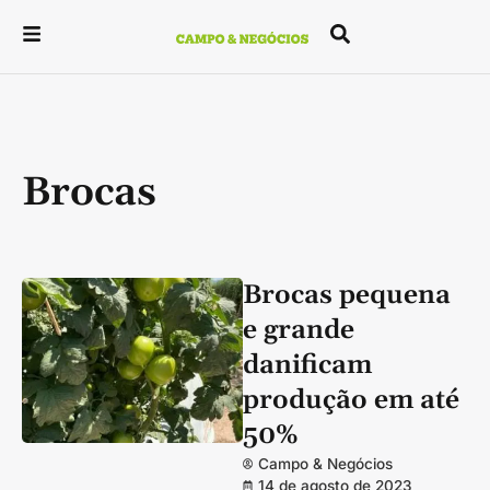
Brocas
Brocas pequena
e grande
danificam
produção em até
50%
Campo & Negócios
14 de agosto de 2023