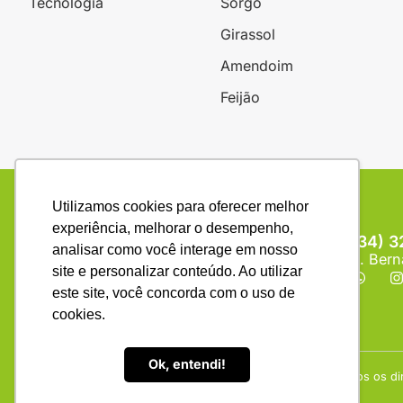
Tecnologia
Sorgo
Girassol
Amendoim
Feijão
Utilizamos cookies para oferecer melhor
experiência, melhorar o desempenho,
(34) 
analisar como você interage em nosso
R. Bern
site e personalizar conteúdo. Ao utilizar
este site, você concorda com o uso de
cookies.
Ok, entendi!
Copyright © (1990 - 2026) Revista Campo & Negócios. Todos os dir
autorização escrita da Campo & Negócios.