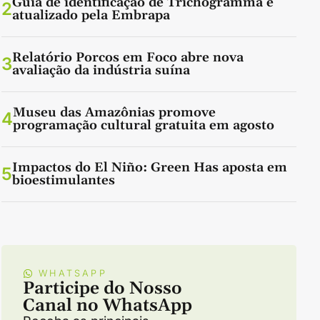
Guia de identificação de Trichogramma é
2
atualizado pela Embrapa
Relatório Porcos em Foco abre nova
3
avaliação da indústria suína
Museu das Amazônias promove
4
programação cultural gratuita em agosto
Impactos do El Niño: Green Has aposta em
5
bioestimulantes
WHATSAPP
Participe do Nosso
Canal no WhatsApp