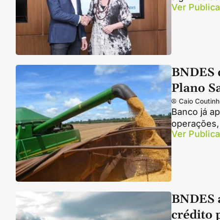
Ver Public
BNDES di
Plano S
Caio Coutinh
Banco já ap
operações,
Ver Public
BNDES a
crédito 