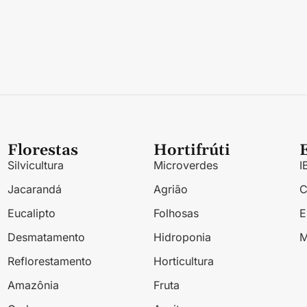
Florestas
Hortifrúti
Silvicultura
Microverdes
I
Jacarandá
Agrião
Eucalipto
Folhosas
Desmatamento
Hidroponia
M
Reflorestamento
Horticultura
Amazônia
Fruta