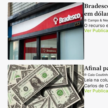
Bradesco
em dóla
Campo & Ne
O recurso e
Ver Public
Afinal p
Caio Coutinh
Leia na co
Carlos de Ol
Ver Public