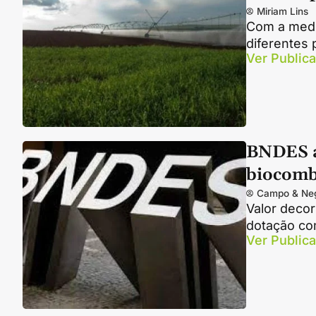
Miriam Lins
Com a medid
diferentes
Ver Public
BNDES a
biocomb
Campo & Ne
Valor decor
dotação co
Ver Public