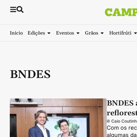
Inicio
Edições
Eventos
Grãos
Hortifrúti
BNDES
BNDES a
reflore
Caio Coutinh
Com os recu
algumas da