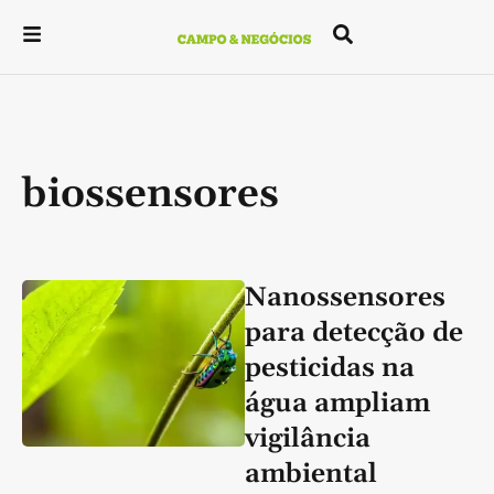
biossensores
Nanossensores
para detecção de
pesticidas na
água ampliam
vigilância
ambiental