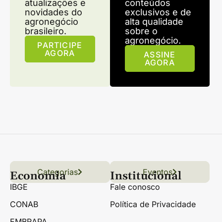
atualizações e
conteúdos
novidades do
exclusivos e de
agronegócio
alta qualidade
brasileiro.
sobre o
agronegócio.
PARTICIPE
AGORA
ASSINE
AGORA
Categorias
Conteúdo
Florestas
Hortifrúti
Eventos
Grãos
Links úteis
Economia
Institucional
IBGE
Fale conosco
CONAB
Política de Privacidade
EMBRAPA