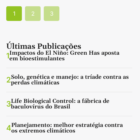
1
2
3
Últimas Publicações
Impactos do El Niño: Green Has aposta
1
em bioestimulantes
Solo, genética e manejo: a tríade contra as
2
perdas climáticas
Life Biological Control: a fábrica de
3
baculovírus do Brasil
Planejamento: melhor estratégia contra
4
os extremos climáticos