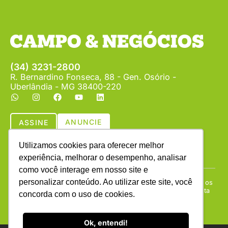
(34) 3231-2800
R. Bernardino Fonseca, 88 - Gen. Osório -
Uberlândia - MG 38400-220
ANUNCIE
ASSINE
Utilizamos cookies para oferecer melhor
experiência, melhorar o desempenho, analisar
como você interage em nosso site e
personalizar conteúdo. Ao utilizar este site, você
Copyright © (1990 - 2026) Revista Campo & Negócios. Todos os
direitos reservados. É proibida a reprodução do conteúdo desta
concorda com o uso de cookies.
página em qualquer meio de comunicação, eletrônico ou
impresso, sem autorização escrita da Campo & Negócios.
Ok, entendi!