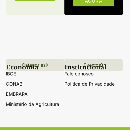
AGORA
Categorias
Conteúdo
Florestas
Hortifrúti
Eventos
Grãos
Links úteis
Economia
Institucional
IBGE
Fale conosco
CONAB
Política de Privacidade
EMBRAPA
Ministério da Agricultura