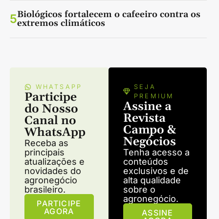
Biológicos fortalecem o cafeeiro contra os
5
extremos climáticos
WHATSAPP
SEJA
Participe
PREMIUM
Assine a
do Nosso
Revista
Canal no
Campo &
WhatsApp
Negócios
Receba as
principais
Tenha acesso a
atualizações e
conteúdos
novidades do
exclusivos e de
agronegócio
alta qualidade
brasileiro.
sobre o
agronegócio.
PARTICIPE
AGORA
ASSINE