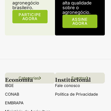
agronegócio
alta qualidade
brasileiro.
sobre o
agronegócio.
PARTICIPE
AGORA
ASSINE
AGORA
Categorias
Conteúdo
Florestas
Hortifrúti
Eventos
Grãos
Links úteis
Economia
Institucional
IBGE
Fale conosco
CONAB
Política de Privacidade
EMBRAPA