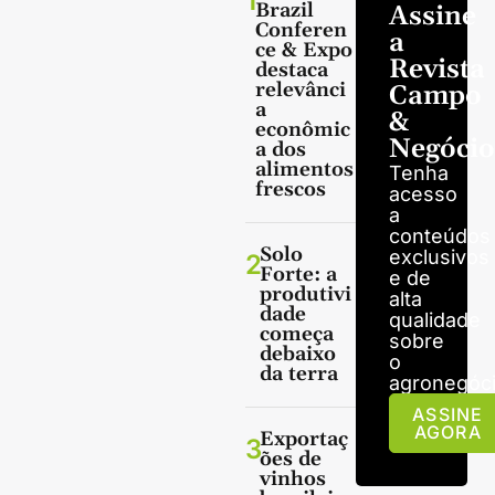
1
Brazil
Assine
Conferen
a
ce & Expo
Revista
destaca
relevânci
Campo
a
&
econômic
Negócio
a dos
alimentos
Tenha
frescos
acesso
a
conteúdos
Solo
exclusivos
2
Forte: a
e de
produtivi
alta
dade
qualidade
começa
sobre
debaixo
o
da terra
agronegóci
ASSINE
AGORA
Exportaç
3
ões de
vinhos