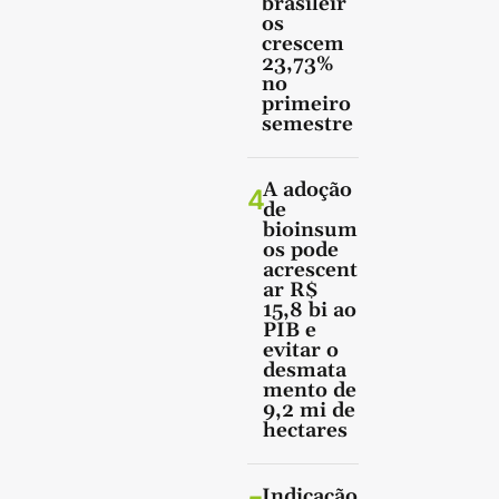
brasileir
os
crescem
23,73%
no
primeiro
semestre
A adoção
4
de
bioinsum
os pode
acrescent
ar R$
15,8 bi ao
PIB e
evitar o
desmata
mento de
9,2 mi de
hectares
Indicação