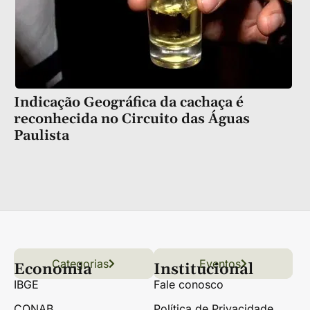
Indicação Geográfica da cachaça é
reconhecida no Circuito das Águas
Paulista
Categorias
Conteúdo
Florestas
Hortifrúti
Eventos
Grãos
Links úteis
Economia
Institucional
IBGE
Fale conosco
CONAB
Política de Privacidade