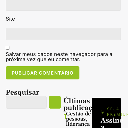
Site
Salvar meus dados neste navegador para a
próxima vez que eu comentar.
Pesquisar
Últimas
publicações
SEJA
Gestão de
1
PREMIU
pessoas,
Assine
liderança
a