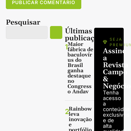
Pesquisar
Últimas
publicações
SEJA
Maior
1
PREMIU
fábrica de
Assine
baculovír
a
us do
Revista
Brasil
ganha
Campo
destaque
&
no
Negócio
Congress
o Andav
Tenha
acesso
a
Rainbow
conteúdos
2
leva
exclusivos
inovação
e de
e
alta
portfólio