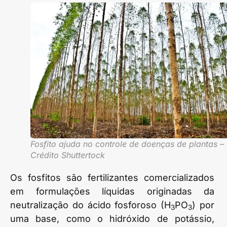
Fosfito ajuda no controle de doenças de plantas –
Crédito Shuttertock
Os fosfitos são fertilizantes comercializados
em formulações líquidas originadas da
neutralização do ácido fosforoso (H
PO
) por
3
3
uma base, como o hidróxido de potássio,