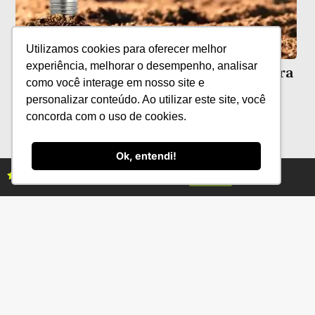
Utilizamos cookies para oferecer melhor
experiência, melhorar o desempenho, analisar
IA nas florestas plantadas: a silvicultura
como você interage em nosso site e
entra na era preditiva
personalizar conteúdo. Ao utilizar este site, você
concorda com o uso de cookies.
Ok, entendi!
Assine as revistas Campo & Negócios
Assine já
Categorias
Conteúdo
Florestas
Hortifrúti
Eventos
Grãos
Links úteis
Economia
Institucional
IBGE
Fale conosco
CONAB
Política de Privacidade
EMBRAPA