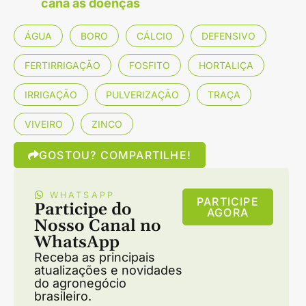
cana às doenças
ÁGUA
BORO
CÁLCIO
DEFENSIVO
FERTIRRIGAÇÃO
FOSFITO
HORTALIÇA
IRRIGAÇÃO
PULVERIZAÇÃO
TRAÇA
VIVEIRO
ZINCO
GOSTOU? COMPARTILHE!
WHATSAPP
PARTICIPE
Participe do
AGORA
Nosso Canal no
WhatsApp
Receba as principais
atualizações e novidades
do agronegócio
brasileiro.