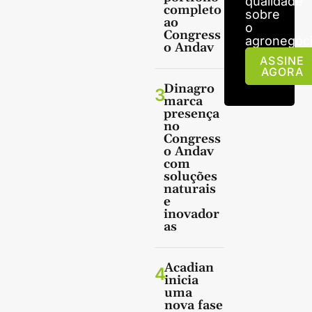
qualidade
completo
sobre
ao
o
Congress
agronegóci
o Andav
ASSINE
AGORA
Dinagro
3
marca
presença
no
Congress
o Andav
com
soluções
naturais
e
inovador
as
Acadian
4
inicia
uma
nova fase