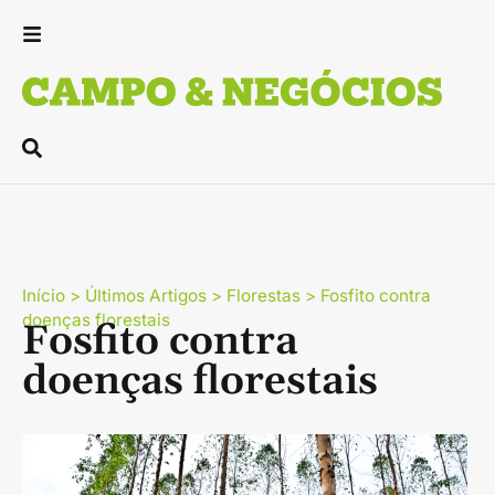
Início
>
Últimos Artigos
>
Florestas
>
Fosfito contra
doenças florestais
Fosfito contra
doenças florestais